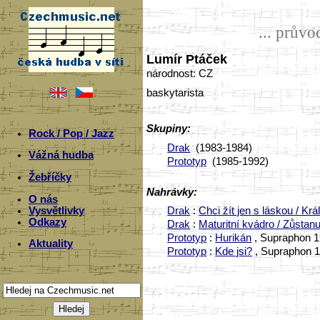
... prův
Lumír Ptáček
národnost: CZ
baskytarista
Skupiny:
Rock / Pop / Jazz
Drak
(1983-1984)
Vážná hudba
Prototyp
(1985-1992)
Žebříčky
Nahrávky:
O nás
Vysvětlivky
Drak
:
Chci žít jen s láskou / Kr
Odkazy
Drak
:
Maturitní kvádro / Zůstanu
Prototyp
:
Hurikán
, Supraphon 1
Aktuality
Prototyp
:
Kde jsi?
, Supraphon 1