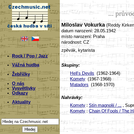
... prův
Miloslav Vokurka
(Reddy Kirken
datum narození: 28.05.1942
místo narození: Praha
národnost: CZ
zpěvák, kytarista
Rock / Pop / Jazz
Vážná hudba
Skupiny:
Hell's Devils
(1962-1964)
Žebříčky
Komety
(1967-1968)
O nás
Matadors
(1968-1970)
Vysvětlivky
Odkazy
Nahrávky:
Aktuality
Komety
:
Stín magnolií / ...
, Supr
Komety
:
Chain Of Fools / The H