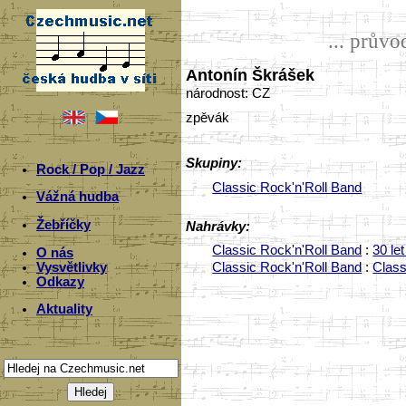
... prův
Antonín Škrášek
národnost: CZ
zpěvák
Skupiny:
Rock / Pop / Jazz
Classic Rock'n'Roll Band
Vážná hudba
Žebříčky
Nahrávky:
Classic Rock'n'Roll Band
:
30 let
O nás
Vysvětlivky
Classic Rock'n'Roll Band
:
Class
Odkazy
Aktuality