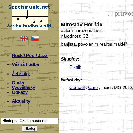
... prův
Miroslav Horňák
datum narození: 1961
národnost: CZ
banjista, povoláním realitní makléř
Rock / Pop / Jazz
Skupiny:
Vážná hudba
Piknik
Žebříčky
Nahrávky:
O nás
Vysvětlivky
Camael
:
Čaro
, Indies MG 2012,
Odkazy
Aktuality