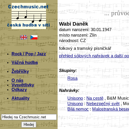
... prův
Wabi Daněk
datum narození: 30.01.1947
místo narození: Zlín
národnost: CZ
folkový a tramský písničkář
Rock / Pop / Jazz
přehled sólových nahrávek a další po
Vážná hudba
Skupiny:
Žebříčky
Rosa
O nás
Vysvětlivky
Odkazy
Nahrávky:
Unisono
:
Na cestě
, B&M Music 
Aktuality
Unisono
:
Nebezpečný svět
, Mo
Bílá nemoc
:
Malostranská bese