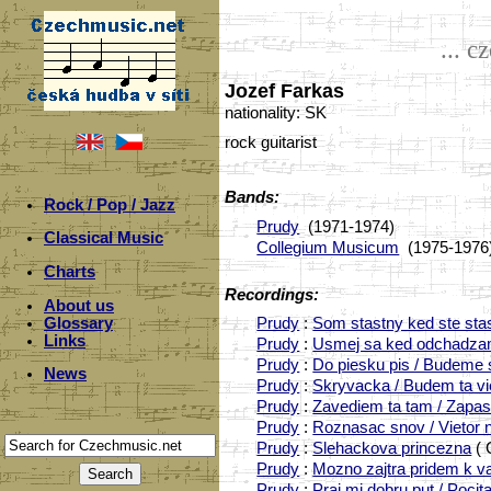
... c
Jozef Farkas
nationality: SK
rock guitarist
Bands:
Rock / Pop / Jazz
Prudy
(1971-1974)
Classical Music
Collegium Musicum
(1975-1976
Charts
Recordings:
About us
Glossary
Prudy
:
Som stastny ked ste stas
Links
Prudy
:
Usmej sa ked odchadzam
Prudy
:
Do piesku pis / Budeme 
News
Prudy
:
Skryvacka / Budem ta vi
Prudy
:
Zavediem ta tam / Zapas
Prudy
:
Roznasac snov / Vietor 
Prudy
:
Slehackova princezna
( 
Prudy
:
Mozno zajtra pridem k va
Prudy
:
Praj mi dobru put / Poci