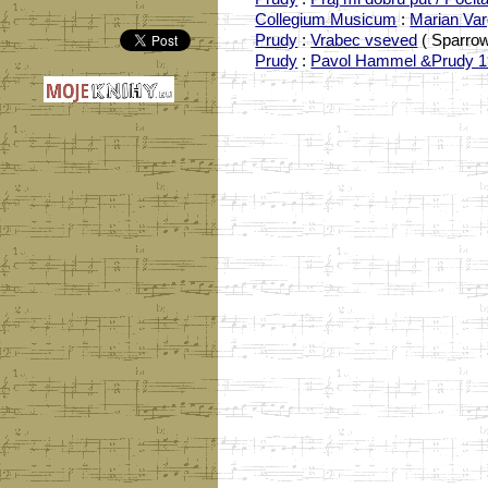
Collegium Musicum
:
Marian Va
Prudy
:
Vrabec vseved
( Sparrow
Prudy
:
Pavol Hammel &Prudy 1