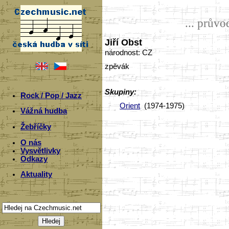
... prův
Jiří Obst
národnost: CZ
zpěvák
Skupiny:
Rock / Pop / Jazz
Orient
(1974-1975)
Vážná hudba
Žebříčky
O nás
Vysvětlivky
Odkazy
Aktuality