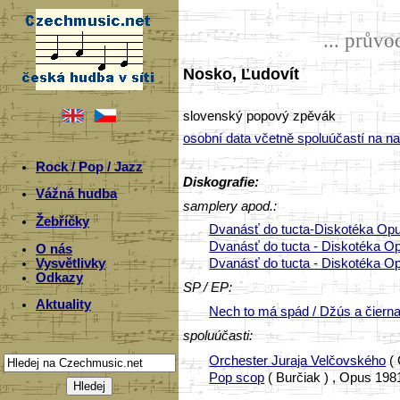
... prův
Nosko, Ľudovít
slovenský popový zpěvák
osobní data včetně spoluúčastí na n
Rock / Pop / Jazz
Diskografie:
Vážná hudba
samplery apod.:
Žebříčky
Dvanásť do tucta-Diskotéka Op
Dvanásť do tucta - Diskotéka O
O nás
Vysvětlivky
Dvanásť do tucta - Diskotéka O
Odkazy
SP / EP:
Aktuality
Nech to má spád / Džús a čiern
spoluúčasti:
Orchester Juraja Velčovského
( 
Pop scop
( Burčiak ) , Opus 198