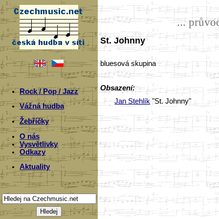
... prův
St. Johnny
bluesová skupina
Obsazení:
Rock / Pop / Jazz
Jan Stehlík
"St. Johnny"
Vážná hudba
Žebříčky
O nás
Vysvětlivky
Odkazy
Aktuality