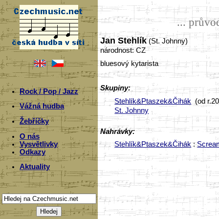
... prův
Jan Stehlík
(St. Johnny)
národnost: CZ
bluesový kytarista
Skupiny:
Rock / Pop / Jazz
Stehlík&Ptaszek&Čihák
(od r.2
Vážná hudba
St. Johnny
Žebříčky
Nahrávky:
O nás
Vysvětlivky
Stehlík&Ptaszek&Čihák
:
Scream
Odkazy
Aktuality