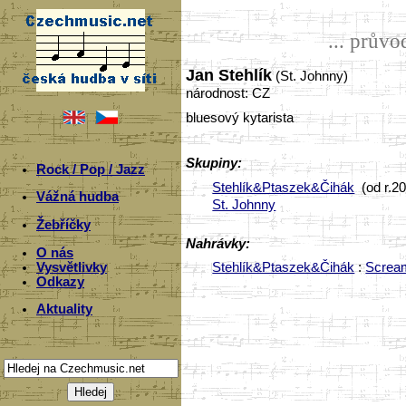
... prův
Jan Stehlík
(St. Johnny)
národnost: CZ
bluesový kytarista
Skupiny:
Rock / Pop / Jazz
Stehlík&Ptaszek&Čihák
(od r.2
Vážná hudba
St. Johnny
Žebříčky
Nahrávky:
O nás
Vysvětlivky
Stehlík&Ptaszek&Čihák
:
Scream
Odkazy
Aktuality