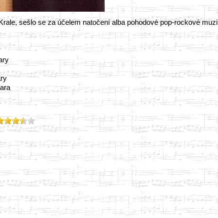
rale, sešlo se za účelem natočení alba pohodové pop-rockové muzik
ary
ary
tara