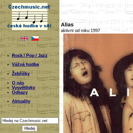
Alias
aktivní od roku 1997
Rock / Pop / Jazz
Vážná hudba
Žebříčky
O nás
Vysvětlivky
Odkazy
Aktuality