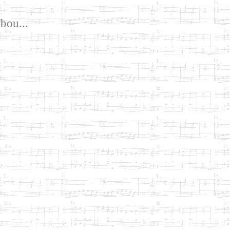
bou...