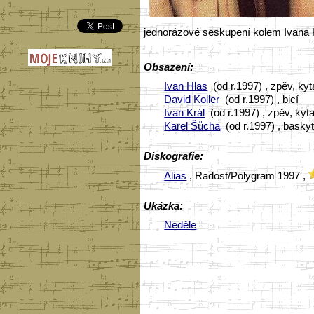
jednorázové seskupení kolem Ivana K
Obsazení:
Ivan Hlas
(od r.1997) , zpěv, kyt
David Koller
(od r.1997) , bicí
Ivan Král
(od r.1997) , zpěv, kyt
Karel Šůcha
(od r.1997) , basky
Diskografie:
Alias
, Radost/Polygram 1997 ,
Ukázka:
Neděle