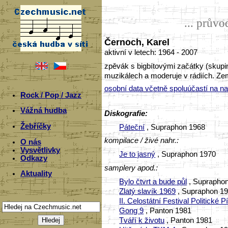
... prův
Černoch, Karel
aktivní v letech: 1964 - 2007
zpěvák s bigbítovými začátky (skupina
muzikálech a moderuje v rádiích. Zemř
osobní data včetně spoluúčastí na n
Rock / Pop / Jazz
Vážná hudba
Diskografie:
Žebříčky
Páteční
, Supraphon 1968
kompilace / živé nahr.:
O nás
Vysvětlivky
Je to jasný
, Supraphon 1970
Odkazy
samplery apod.:
Aktuality
Bylo čtvrt a bude půl
, Suprapho
Zlatý slavík 1969
, Supraphon 1
II. Celostátní Festival Politické
Gong 9
, Panton 1981
Tváří k životu
, Panton 1981