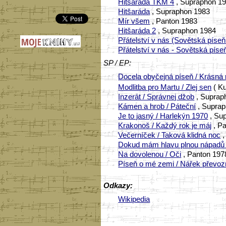
Hitšaráda TKM 4
, Supraphon 1
Hitšaráda
, Supraphon 1983
Mír všem
, Panton 1983
Hitšaráda 2
, Supraphon 1984
Přátelství v nás (Sovětská píseň
Přátelství v nás - Sovětská pís
SP / EP:
Docela obyčejná píseň / Krásn
Modlitba pro Martu / Zlej sen
( Ku
Inzerát / Správnej džob
, Suprap
Kámen a hrob / Páteční
, Suprap
Je to jasný / Harlekýn 1970
, Su
Krakonoš / Každý rok je máj
, P
Večerníček / Taková klidná noc
,
Dokud mám hlavu plnou nápadů 
Na dovolenou / Oči
, Panton 197
Píseň o mé zemi / Nářek převoz
Odkazy:
Wikipedia