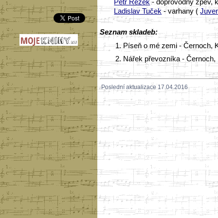
Petr Rezek
- doprovodný zpěv, k
Ladislav Tuček
- varhany (
Juve
Seznam skladeb:
1.
Píseň o mé zemi - Černoch, Ka
2.
Nářek převozníka - Černoch, 
Poslední aktualizace 17.04.2016