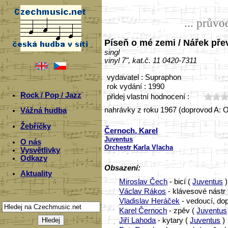
... prův
Píseň o mé zemi / Nářek pře
singl
vinyl 7", kat.č. 11 0420-7311
vydavatel : Supraphon
rok vydání : 1990
Rock / Pop / Jazz
přidej vlastní hodnocení :
nahrávky z roku 1967 (doprovod A: O
Vážná hudba
Žebříčky
Černoch, Karel
Juventus
O nás
Orchestr Karla Vlacha
Vysvětlivky
Odkazy
Obsazení:
Aktuality
Miroslav Čech
- bicí (
Juventus
)
Václav Rákos
- klávesové nástr
Vladislav Heráček
- vedoucí, do
Karel Černoch
- zpěv (
Juventus
Jiří Lahoda
- kytary (
Juventus
)