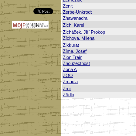
Zeměžluč
Zenit
Zerbe-Unkrodt
Zhawanadra
Zich, Karel
Zicháček, Jiří Prokop
Zíchová, Milena
Zikkurat
Zíma, Josef
Zion Train
Znouzectnost
Zóna A
ZOO
Zrcadla
Zrní
Zřídlo