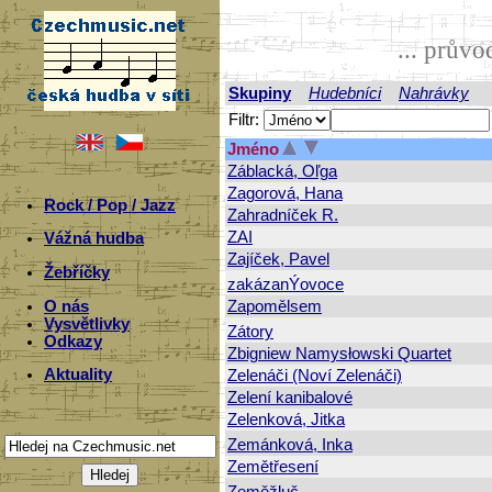
... prův
Skupiny
Hudebníci
Nahrávky
Filtr:
Jméno
Záblacká, Oľga
Zagorová, Hana
Rock / Pop / Jazz
Zahradníček R.
ZAI
Vážná hudba
Zajíček, Pavel
Žebříčky
zakázanÝovoce
O nás
Zapomělsem
Vysvětlivky
Zátory
Odkazy
Zbigniew Namysłowski Quartet
Aktuality
Zelenáči (Noví Zelenáči)
Zelení kanibalové
Zelenková, Jitka
Zemánková, Inka
Zemětřesení