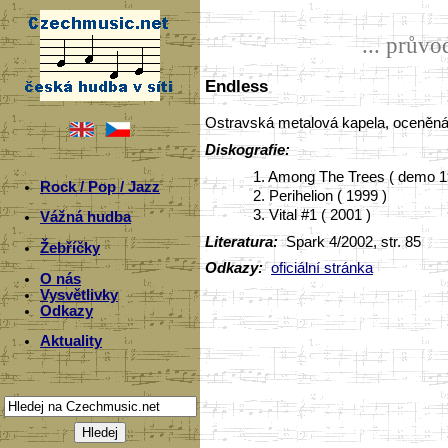
... prův
Endless
Ostravská metalová kapela, oceněn
Diskografie:
1. Among The Trees ( demo 1
Rock / Pop / Jazz
2. Perihelion ( 1999 )
3. Vital #1 ( 2001 )
Vážná hudba
Literatura:
Spark 4/2002, str. 85
Žebříčky
Odkazy:
oficiální stránka
O nás
Vysvětlivky
Odkazy
Aktuality