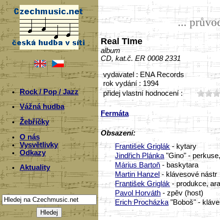
... prův
Real TIme
album
CD, kat.č. ER 0008 2331
vydavatel : ENA Records
rok vydání : 1994
Rock / Pop / Jazz
přidej vlastní hodnocení :
Vážná hudba
Fermáta
Žebříčky
Obsazení:
O nás
Vysvětlivky
František Griglák
- kytary
Odkazy
Jindřich Plánka
"Gino" - perkuse,
Márius Bartoň
- baskytara
Aktuality
Martin Hanzel
- klávesové nástr
František Griglák
- produkce, ar
Pavol Horváth
- zpěv (host)
Erich Procházka
"Boboš" - kláve