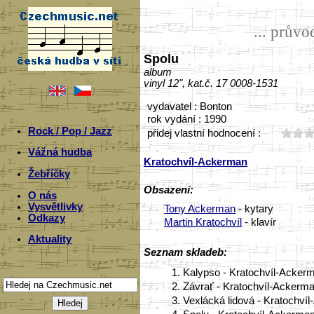
... prův
Spolu
album
vinyl 12", kat.č. 17 0008-1531
vydavatel : Bonton
rok vydání : 1990
Rock / Pop / Jazz
přidej vlastní hodnocení :
Vážná hudba
Kratochvíl-Ackerman
Žebříčky
Obsazení:
O nás
Vysvětlivky
Tony Ackerman
- kytary
Odkazy
Martin Kratochvíl
- klavír
Aktuality
Seznam skladeb:
1.
Kalypso - Kratochvíl-Ackerm
2.
Závrať - Kratochvíl-Ackerma
3.
Vexlácká lidová - Kratochví