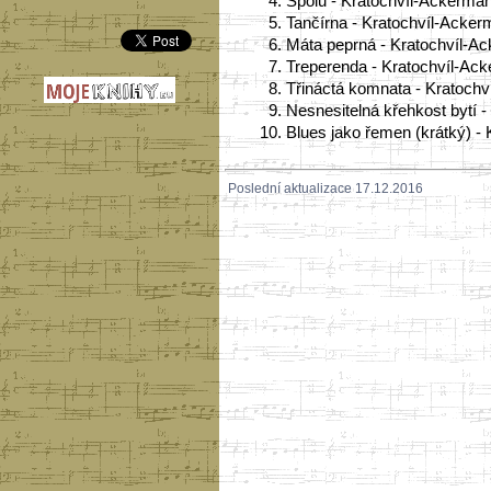
4.
Spolu - Kratochvíl-Ackerman
5.
Tančírna - Kratochvíl-Acker
6.
Máta peprná - Kratochvíl-Ac
7.
Treperenda - Kratochvíl-Ack
8.
Třináctá komnata - Kratochv
9.
Nesnesitelná křehkost bytí 
10.
Blues jako řemen (krátký) -
Poslední aktualizace 17.12.2016