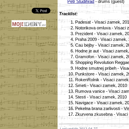
Petr Studihrad
- drums (guest)
Tracklist:
1.
Padesat - Visaci zamek, 20
2.
Notorikova omluva - Visaci
3.
Prezident - Visaci zamek, 2
4.
Praha 2009 - Visaci zamek,
5.
Cau bejby - Visaci zamek, 
6.
Hodne je aut - Visaci zamek
7.
Gramofon - Visaci zamek, 2
8.
Shopping Revolution Reggae
9.
Hodne smutnej pribeh - Vis
10.
Punkstore - Visaci zamek, 
11.
RokenRolnik - Visaci zamek
12.
Smeti - Visaci zamek, 2010
13.
Rumova vanice - Visaci za
14.
Stesti - Visaci zamek, 2010
15.
Navigace - Visaci zamek, 2
16.
Pekelna brana zarlivosti - V
17.
Zkurvena zkusebna - Visaci
Last update 2012-04-27