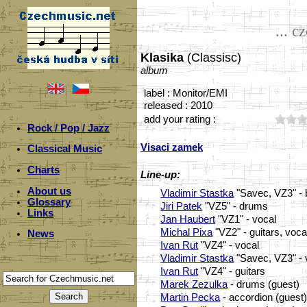
... c
Klasika
(Classisc)
album
label : Monitor/EMI
released : 2010
add your rating :
Rock / Pop / Jazz
Visaci zamek
Classical Music
Charts
Line-up:
About us
Vladimir Stastka
"Savec, VZ3" - 
Glossary
Jiri Patek
"VZ5" - drums
Links
Jan Haubert
"VZ1" - vocal
Michal Pixa
"VZ2" - guitars, voca
News
Ivan Rut
"VZ4" - vocal
Vladimir Stastka
"Savec, VZ3" - 
Ivan Rut
"VZ4" - guitars
Marek Zezulka
- drums (guest)
Martin Pecka
- accordion (guest