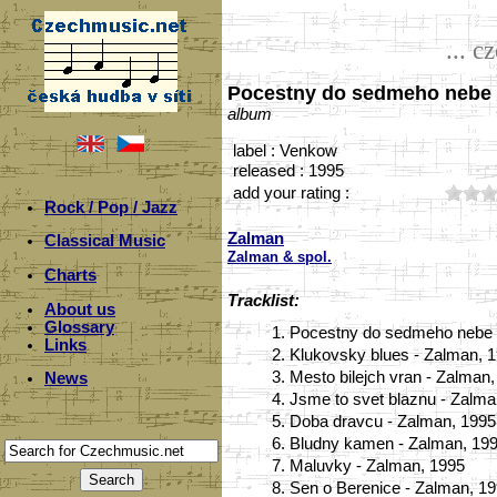
... c
Pocestny do sedmeho nebe
album
label : Venkow
released : 1995
add your rating :
Rock / Pop / Jazz
Zalman
Classical Music
Zalman & spol.
Charts
Tracklist:
About us
Glossary
1.
Pocestny do sedmeho nebe 
Links
2.
Klukovsky blues - Zalman, 
3.
Mesto bilejch vran - Zalman
News
4.
Jsme to svet blaznu - Zalma
5.
Doba dravcu - Zalman, 1995
6.
Bludny kamen - Zalman, 19
7.
Maluvky - Zalman, 1995
8.
Sen o Berenice - Zalman, 1