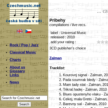
... c
Pribehy
compilations / live recs.
label : Universal Music
released : 2010
add your rating :
Rock / Pop / Jazz
3CD publisher's choice
Classical Music
Zalman
Charts
About us
Tracklist:
Glossary
Links
1.
Kourovej signal - Zalman, 2
2.
Pada soumrak bledy - Zalm
News
3.
Mam tady stat - Zalman, 20
4.
Trikrat hadej - Zalman, 2010
5.
Blues opustenyho vlaku - Z
6.
Cekej, mala Greto - Zalman,
7.
Barevny sal - Zalman, 2010