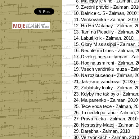
8.
Ma lejdy je vino - Zalman, 2
9.
Zvedni pravici - Zalman, 201
10.
Dalnice c. 5 - Zalman, 2010
11.
Venkovanka - Zalman, 2010
12.
Ho Ho Watanay - Zalman, 2
13.
Tam na Picadilly - Zalman, 
14.
Labuti krik - Zalman, 2010
15.
Glory Mississippi - Zalman,
16.
Nechte mi blues - Zalman, 
17.
Divokej horskej tymian - Za
18.
Hodina usmireni - Zalman, 
19.
Vsech vandraku muza - Zal
20.
Na rozloucenou - Zalman, 2
21.
Tak jsme vandrovali (CD2) -
22.
Zablatsky louky - Zalman, 2
23.
Kdyby me tak bylo - Zalman
24.
Ma panenko - Zalman, 2010
25.
Tece voda tece - Zalman, 2
26.
Tu nedeli po ranu - Zalman, 
27.
Prava rucka - Zalman, 2010
28.
Nestastny Matej - Zalman, 
29.
Darebna - Zalman, 2010
30.
Ve zvonkach - Zalman, 201