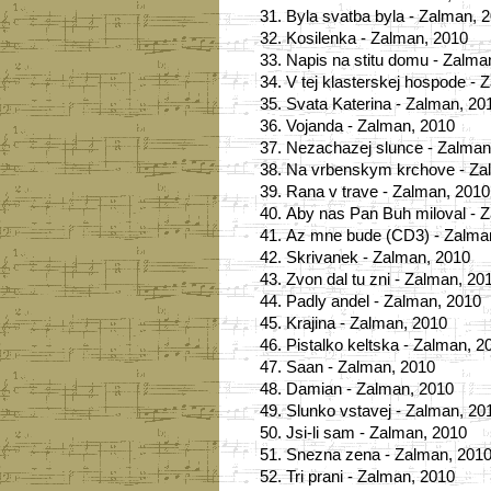
31.
Byla svatba byla - Zalman, 
32.
Kosilenka - Zalman, 2010
33.
Napis na stitu domu - Zalma
34.
V tej klasterskej hospode - 
35.
Svata Katerina - Zalman, 20
36.
Vojanda - Zalman, 2010
37.
Nezachazej slunce - Zalman
38.
Na vrbenskym krchove - Za
39.
Rana v trave - Zalman, 2010
40.
Aby nas Pan Buh miloval - 
41.
Az mne bude (CD3) - Zalma
42.
Skrivanek - Zalman, 2010
43.
Zvon dal tu zni - Zalman, 20
44.
Padly andel - Zalman, 2010
45.
Krajina - Zalman, 2010
46.
Pistalko keltska - Zalman, 2
47.
Saan - Zalman, 2010
48.
Damian - Zalman, 2010
49.
Slunko vstavej - Zalman, 20
50.
Jsi-li sam - Zalman, 2010
51.
Snezna zena - Zalman, 201
52.
Tri prani - Zalman, 2010