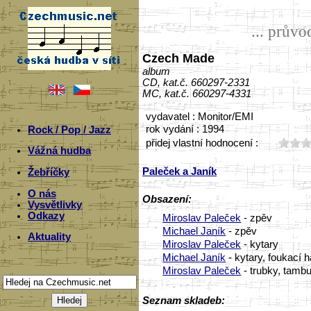
... prův
Czech Made
album
CD, kat.č. 660297-2331
MC, kat.č. 660297-4331
vydavatel : Monitor/EMI
rok vydání : 1994
Rock / Pop / Jazz
přidej vlastní hodnocení :
Vážná hudba
Paleček a Janík
Žebříčky
O nás
Obsazení:
Vysvětlivky
Odkazy
Miroslav Paleček
- zpěv
Michael Janík
- zpěv
Aktuality
Miroslav Paleček
- kytary
Michael Janík
- kytary, foukací 
Miroslav Paleček
- trubky, tambu
Seznam skladeb: