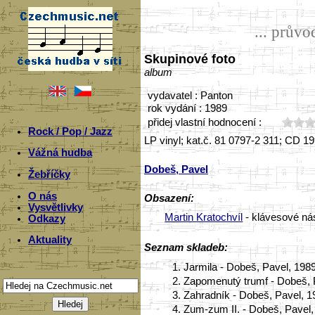
... prův
Skupinové foto
album
vydavatel : Panton
rok vydání : 1989
přidej vlastní hodnocení :
Rock / Pop / Jazz
LP vinyl; kat.č. 81 0797-2 311; CD 1
Vážná hudba
Dobeš, Pavel
Žebříčky
O nás
Obsazení:
Vysvětlivky
Martin Kratochvíl
- klávesové nás
Odkazy
Aktuality
Seznam skladeb:
1.
Jarmila - Dobeš, Pavel, 198
2.
Zapomenutý trumf - Dobeš, 
3.
Zahradník - Dobeš, Pavel, 1
4.
Zum-zum II. - Dobeš, Pavel,