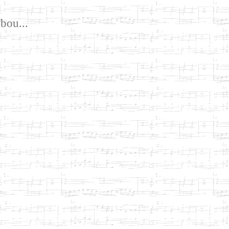
bou...