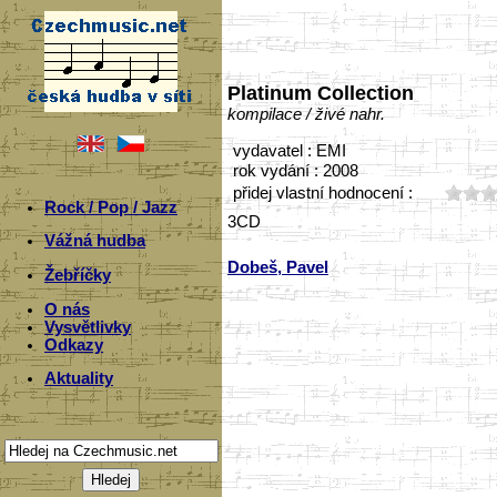
Platinum Collection
kompilace / živé nahr.
vydavatel : EMI
rok vydání : 2008
přidej vlastní hodnocení :
Rock / Pop / Jazz
3CD
Vážná hudba
Dobeš, Pavel
Žebříčky
O nás
Vysvětlivky
Odkazy
Aktuality