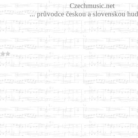
Czechmusic.net
... průvodce českou a slovenskou hud