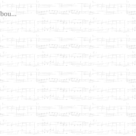
bou...