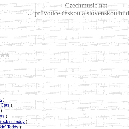
Czechmusic.net
... průvodce českou a slovenskou hud
s
)
 Cats
)
)
ats
)
Rockin' Teddy
)
kin' Teddy
)