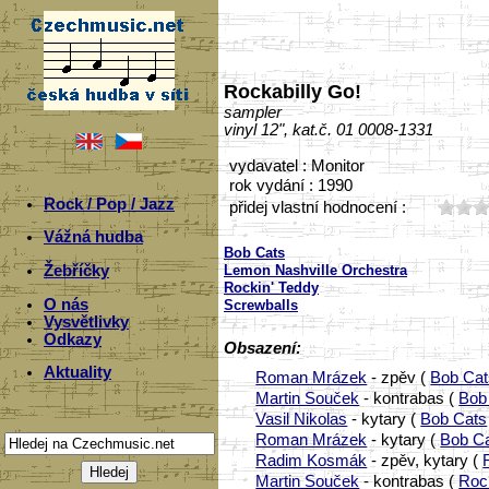
Rockabilly Go!
sampler
vinyl 12", kat.č. 01 0008-1331
vydavatel : Monitor
rok vydání : 1990
Rock / Pop / Jazz
přidej vlastní hodnocení :
Vážná hudba
Bob Cats
Lemon Nashville Orchestra
Žebříčky
Rockin' Teddy
O nás
Screwballs
Vysvětlivky
Odkazy
Obsazení:
Aktuality
Roman Mrázek
- zpěv (
Bob Cat
Martin Souček
- kontrabas (
Bob
Vasil Nikolas
- kytary (
Bob Cats
Roman Mrázek
- kytary (
Bob C
Radim Kosmák
- zpěv, kytary (
Martin Souček
- kontrabas (
Roc