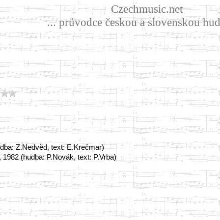
Czechmusic.net
... průvodce českou a slovenskou hud
udba: Z.Nedvěd, text: E.Krečmar)
 1982 (hudba: P.Novák, text: P.Vrba)