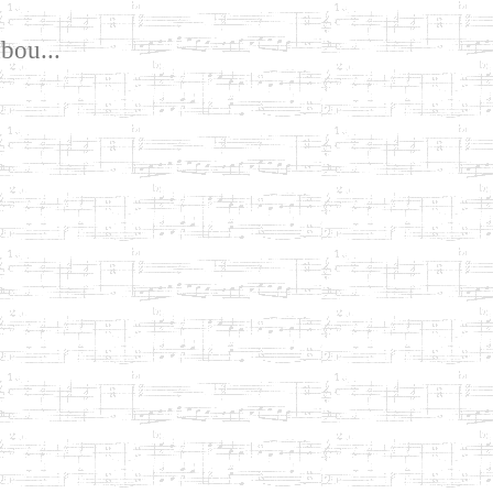
bou...