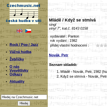
Mládě / Když se stmívá
singl
vinyl 7", kat.č. 8143 0158
vydavatel : Panton
rok vydání : 1982
Rock / Pop / Jazz
přidej vlastní hodnocení :
Vážná hudba
Novák, Petr
Žebříčky
Seznam skladeb:
O nás
Vysvětlivky
1.
Mládě - Novák, Petr, 1982 (h
Odkazy
2.
Když se stmívá - Novák, Petr,
Aktuality