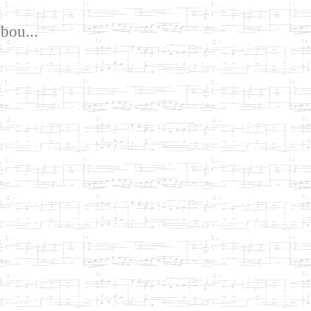
bou...