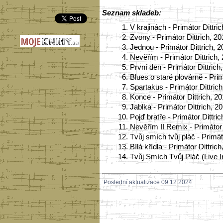
Seznam skladeb:
1.
V krajinách - Primátor Dittri
2.
Zvony - Primátor Dittrich, 2
3.
Jednou - Primátor Dittrich, 
4.
Nevěřím - Primátor Dittrich,
5.
První den - Primátor Dittrich
6.
Blues o staré plovárně - Prim
7.
Spartakus - Primátor Dittric
8.
Konce - Primátor Dittrich, 2
9.
Jablka - Primátor Dittrich, 2
10.
Pojď bratře - Primátor Dittri
11.
Nevěřím II Remix - Primátor 
12.
Tvůj smích tvůj pláč - Primát
13.
Bílá křídla - Primátor Dittric
14.
Tvůj Smích Tvůj Pláč (Live I
Poslední aktualizace 09.12.2024