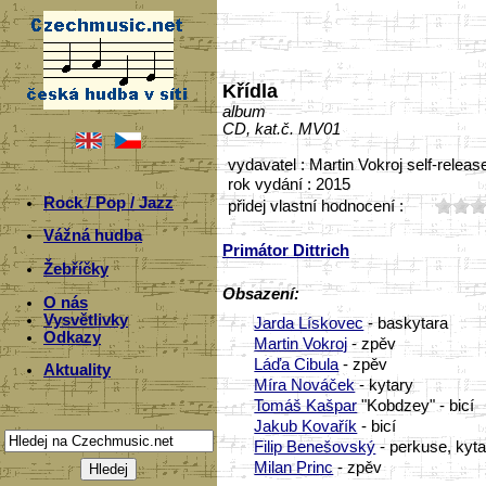
Křídla
album
CD, kat.č. MV01
vydavatel : Martin Vokroj self-releas
rok vydání : 2015
Rock / Pop / Jazz
přidej vlastní hodnocení :
Vážná hudba
Primátor Dittrich
Žebříčky
Obsazení:
O nás
Vysvětlivky
Jarda Lískovec
- baskytara
Odkazy
Martin Vokroj
- zpěv
Láďa Cibula
- zpěv
Aktuality
Míra Nováček
- kytary
Tomáš Kašpar
"Kobdzey" - bicí
Jakub Kovařík
- bicí
Filip Benešovský
- perkuse, kyta
Milan Princ
- zpěv