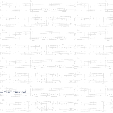
w.Czechmusic.net